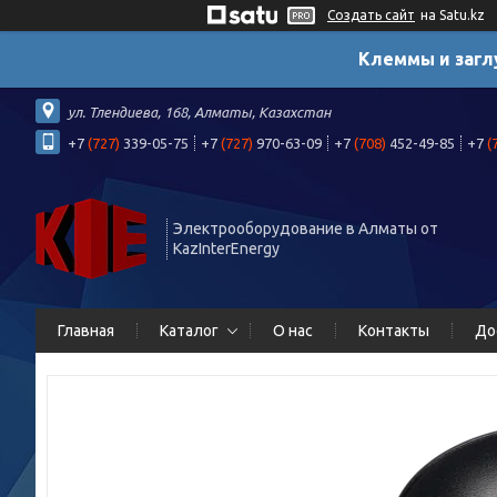
Создать сайт
на Satu.kz
Клеммы и загл
ул. Тлендиева, 168, Алматы, Казахстан
+7
(727)
339-05-75
+7
(727)
970-63-09
+7
(708)
452-49-85
+7
(
Электрооборудование в Алматы от
KazInterEnergy
Главная
Каталог
О нас
Контакты
До