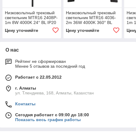
Низковольтный трековый
Низковольтный трековый
Низк
светильник MTR16 2408P-
светильник MTR16 4036-
свет
1m 8W 4000K 24° BL IP20
2m 36W 4000K 360° BL
1m 1
IP20
IP20
Цену уточняйте
Цену уточняйте
Цен
О нас
Рейтинг не сформирован
Менее 5 отзывов за последний год
Работает с 22.05.2012
г. Алматы
ул. Тлендиева, 168, Алматы, Казахстан
Контакты
Сегодня работает с 09:00 до 18:00
Показать весь график работы