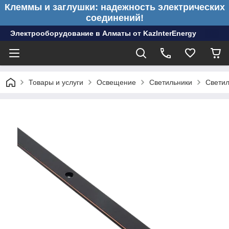
Клеммы и заглушки: надежность электрических
соединений!
Электрооборудование в Алматы от KazInterEnergy
Товары и услуги
Освещение
Светильники
Светил