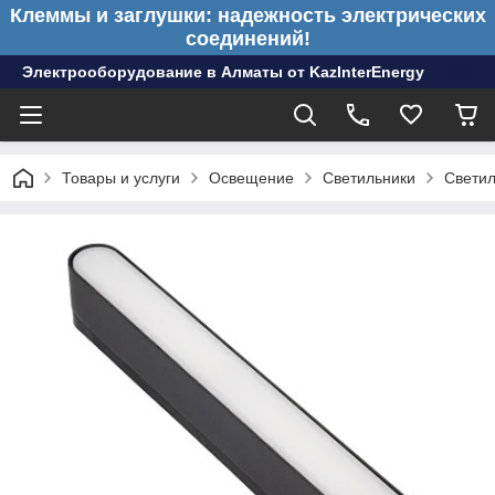
Клеммы и заглушки: надежность электрических
соединений!
Электрооборудование в Алматы от KazInterEnergy
Товары и услуги
Освещение
Светильники
Светил