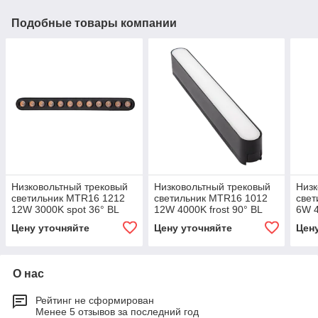
Подобные товары компании
Низковольтный трековый
Низковольтный трековый
Низк
светильник MTR16 1212
светильник MTR16 1012
свет
12W 3000K spot 36° BL
12W 4000K frost 90° BL
6W 4
IP20
IP20
IP20
Цену уточняйте
Цену уточняйте
Цен
О нас
Рейтинг не сформирован
Менее 5 отзывов за последний год