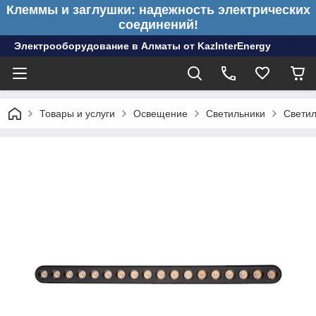
Клеммы и заглушки: надежность электрических
соединений!
Электрооборудование в Алматы от KazInterEnergy
Товары и услуги
Освещение
Светильники
Светил