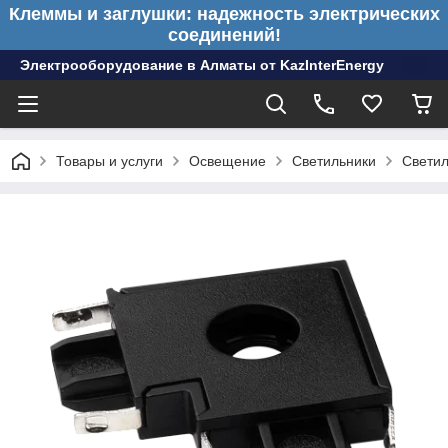
Клеммы и заглушки: надежность электрических
соединений!
Электрооборудование в Алматы от KazInterEnergy
Товары и услуги
Освещение
Светильники
Светил