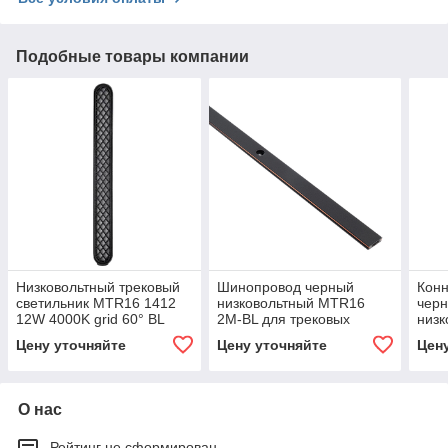
Подобные товары компании
Низковольтный трековый
Шинопровод черный
Конн
светильник MTR16 1412
низковольтный MTR16
черн
12W 4000K grid 60° BL
2M-BL для трековых
низк
IP20
систем MTR
сис
Цену уточняйте
Цену уточняйте
Цен
О нас
Рейтинг не сформирован