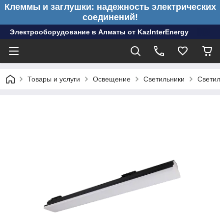
Клеммы и заглушки: надежность электрических
соединений!
Электрооборудование в Алматы от KazInterEnergy
Товары и услуги
Освещение
Светильники
Светил