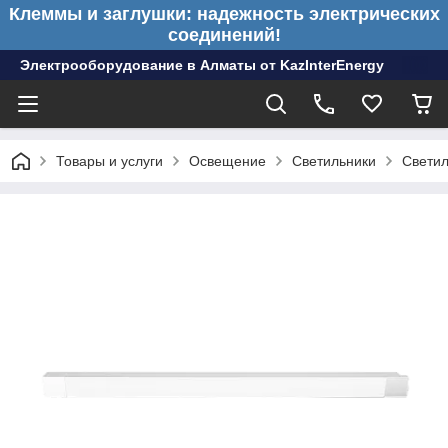
Клеммы и заглушки: надежность электрических
соединений!
Электрооборудование в Алматы от KazInterEnergy
Товары и услуги
Освещение
Светильники
Светил