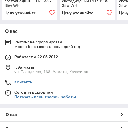
светодиодный PTR 1335
светодиодный PTR 1935
све
35w WH
35w WH
35w
Цену уточняйте
Цену уточняйте
Цен
О нас
Рейтинг не сформирован
Менее 5 отзывов за последний год
Работает с 22.05.2012
г. Алматы
ул. Тлендиева, 168, Алматы, Казахстан
Контакты
Сегодня выходной
Показать весь график работы
О нас