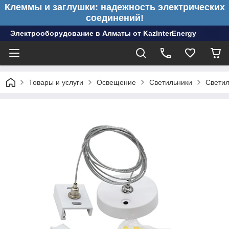
Клеммы и заглушки: надежность электрических
соединений!
Электрооборудование в Алматы от KazInterEnergy
Товары и услуги
Освещение
Светильники
Светил