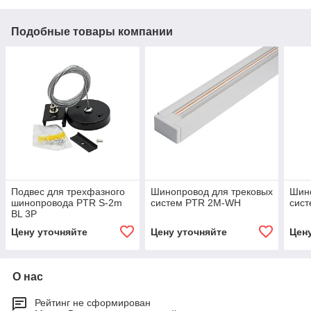
Подобные товары компании
Подвес для трехфазного
Шинопровод для трековых
Шино
шинопровода PTR S-2m
систем PTR 2M-WH
сис
BL 3P
Цену уточняйте
Цену уточняйте
Цен
О нас
Рейтинг не сформирован