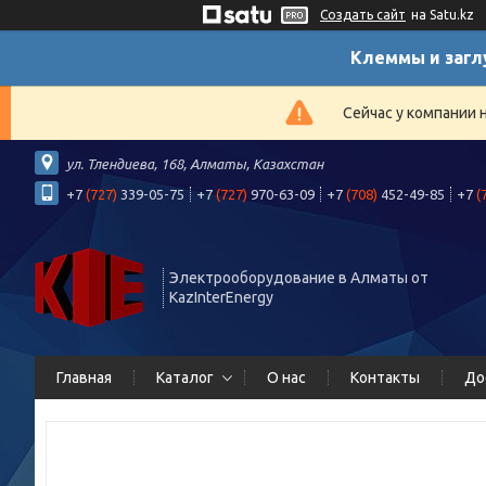
Создать сайт
на Satu.kz
Клеммы и загл
Сейчас у компании 
ул. Тлендиева, 168, Алматы, Казахстан
+7
(727)
339-05-75
+7
(727)
970-63-09
+7
(708)
452-49-85
+7
(
Электрооборудование в Алматы от
KazInterEnergy
Главная
Каталог
О нас
Контакты
До