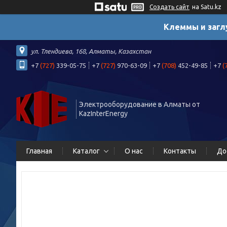
Создать сайт
на Satu.kz
Клеммы и загл
ул. Тлендиева, 168, Алматы, Казахстан
+7
(727)
339-05-75
+7
(727)
970-63-09
+7
(708)
452-49-85
+7
(
Электрооборудование в Алматы от
KazInterEnergy
Главная
Каталог
О нас
Контакты
До