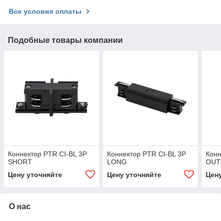
Все условия оплаты
Подобные товары компании
Коннектор PTR CI-BL 3P
Коннектор PTR CI-BL 3P
Конн
SHORT
LONG
OUT
Цену уточняйте
Цену уточняйте
Цен
О нас