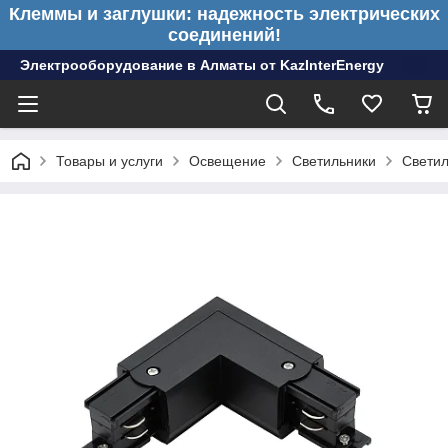
Клеммы и заглушки: надежность электрических
соединений!
Электрооборудование в Алматы от KazInterEnergy
Товары и услуги
Освещение
Светильники
Светил