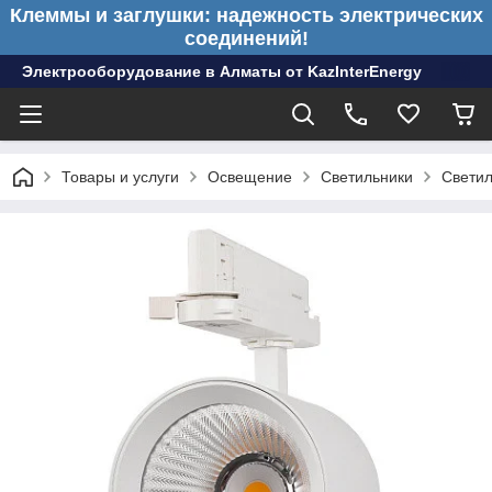
Клеммы и заглушки: надежность электрических
соединений!
Электрооборудование в Алматы от KazInterEnergy
Товары и услуги
Освещение
Светильники
Светил