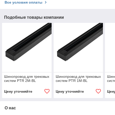
Все условия оплаты
Подобные товары компании
Шинопровод для трековых
Шинопровод для трековых
Шино
систем PTR 2M-BL
систем PTR 1M-BL
сис
Цену уточняйте
Цену уточняйте
Цен
О нас