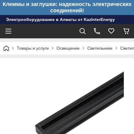
Клеммы и заглушки: надежность электрических
соединений!
Электрооборудование в Алматы от KazInterEnergy
Товары и услуги
Освещение
Светильники
Светил