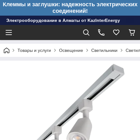
Клеммы и заглушки: надежность электрических
соединений!
Электрооборудование в Алматы от KazInterEnergy
Товары и услуги
Освещение
Светильники
Светил