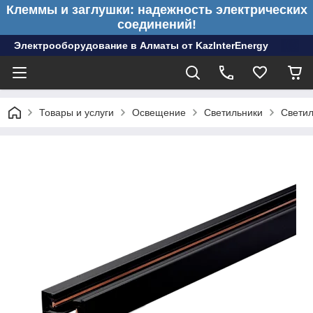
Клеммы и заглушки: надежность электрических
соединений!
Электрооборудование в Алматы от KazInterEnergy
Товары и услуги
Освещение
Светильники
Светил