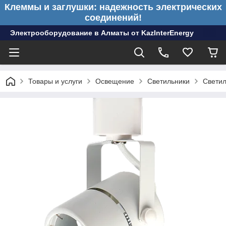
Клеммы и заглушки: надежность электрических
соединений!
Электрооборудование в Алматы от KazInterEnergy
Товары и услуги
Освещение
Светильники
Светил