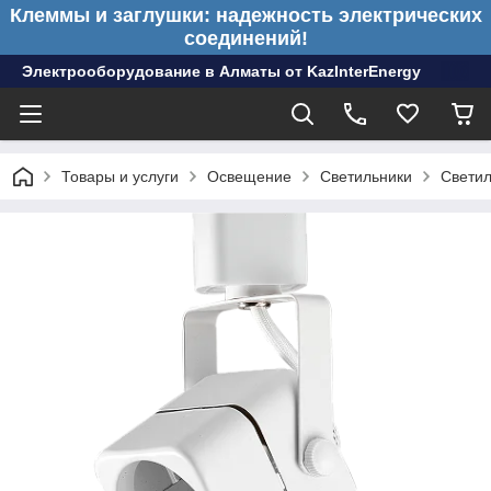
Клеммы и заглушки: надежность электрических
соединений!
Электрооборудование в Алматы от KazInterEnergy
Товары и услуги
Освещение
Светильники
Светил