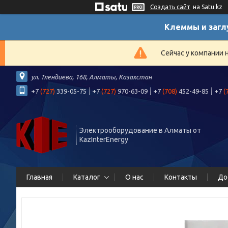
Создать сайт
на Satu.kz
Клеммы и загл
Сейчас у компании 
ул. Тлендиева, 168, Алматы, Казахстан
+7
(727)
339-05-75
+7
(727)
970-63-09
+7
(708)
452-49-85
+7
(
Электрооборудование в Алматы от
KazInterEnergy
Главная
Каталог
О нас
Контакты
До