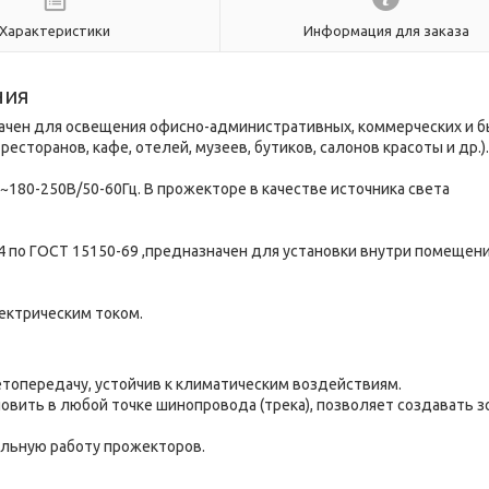
Характеристики
Информация для заказа
ния
ачен для освещения офисно-административных, коммерческих и 
сторанов, кафе, отелей, музеев, бутиков, салонов красоты и др.).
~180-250В/50-60Гц. В прожекторе в качестве источника света
 по ГОСТ 15150-69 ,предназначен для установки внутри помещени
лектрическим током.
топередачу, устойчив к климатическим воздействиям.
вить в любой точке шинопровода (трека), позволяет создавать з
льную работу прожекторов.