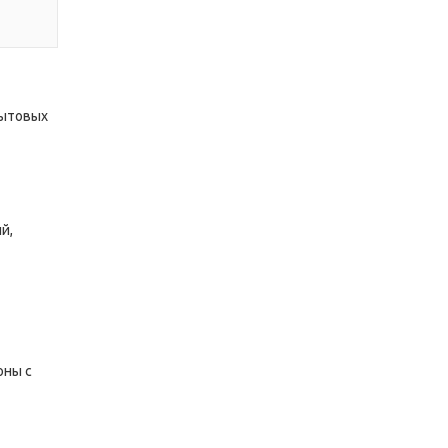
бытовых
й,
оны с