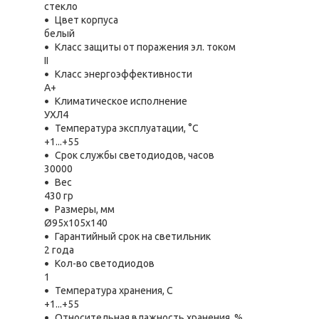
стекло
Цвет корпуса
белый
Класс защиты от поражения эл. током
II
Класс энергоэффективности
A+
Климатическое исполнение
УХЛ4
Температура эксплуатации, °С
+1...+55
Срок службы светодиодов, часов
30000
Вес
430 гр
Размеры, мм
Ø95x105x140
Гарантийный срок на светильник
2 года
Кол-во светодиодов
1
Температура хранения, C
+1...+55
Относительная влажность хранения, %