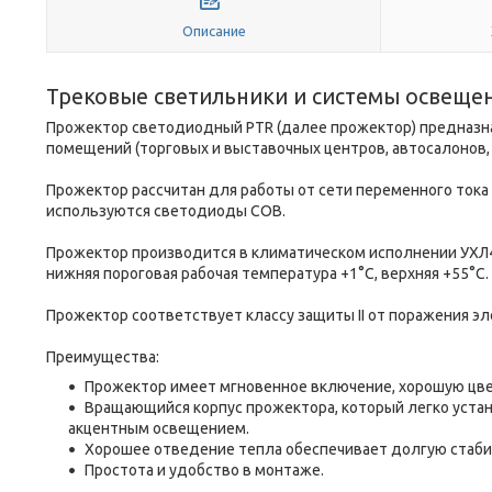
Описание
Трековые светильники и системы освеще
Прожектор светодиодный PTR (далее прожектор) предназн
помещений (торговых и выставочных центров, автосалонов, ре
Прожектор рассчитан для работы от сети переменного тока 
используются светодиоды COB.
Прожектор производится в климатическом исполнении УХЛ4
нижняя пороговая рабочая температура +1°C, верхняя +55°C.
Прожектор соответствует классу защиты II от поражения э
Преимущества:
Прожектор имеет мгновенное включение, хорошую цве
Вращающийся корпус прожектора, который легко устано
акцентным освещением.
Хорошее отведение тепла обеспечивает долгую стаби
Простота и удобство в монтаже.