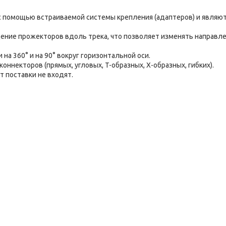
с помощью встраиваемой системы крепления (адаптеров) и являю
ение прожекторов вдоль трека, что позволяет изменять направл
на 360° и на 90° вокруг горизонтальной оси.
ннекторов (прямых, угловых, T-образных, X-образных, гибких).
т поставки не входят.