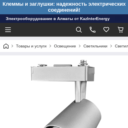
Клеммы и заглушки: надежность электрических
соединений!
Электрооборудование в Алматы от KazInterEnergy
Товары и услуги
Освещение
Светильники
Светил