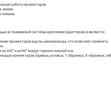
льную работу прожекторов.
в линию.
стемами.
щью встраиваемой системы крепления (адаптеров) и являются
ение прожекторов вдоль шинопровода, что позволяет изменять
он.
на 360° и на 90° вокруг горизонтальной оси.
щью коннекторов (прямых, угловых, T-образных, X-образных, гиб