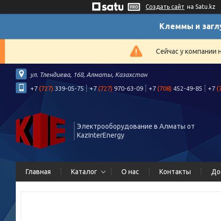
Создать сайт
на Satu.kz
Клеммы и загл
Сейчас у компании 
ул. Тлендиева, 168, Алматы, Казахстан
+7
(727)
339-05-75
+7
(727)
970-63-09
+7
(708)
452-49-85
+7
(
Электрооборудование в Алматы от
KazInterEnergy
Главная
Каталог
О нас
Контакты
До