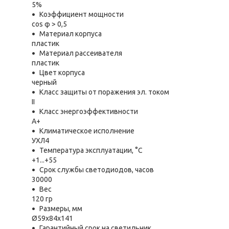
5%
Коэффициент мощности
cos φ > 0,5
Материал корпуса
пластик
Материал рассеивателя
пластик
Цвет корпуса
черный
Класс защиты от поражения эл. током
II
Класс энергоэффективности
A+
Климатическое исполнение
УХЛ4
Температура эксплуатации, °С
+1...+55
Срок службы светодиодов, часов
30000
Вес
120 гр
Размеры, мм
Ø59х84х141
Гарантийный срок на светильник