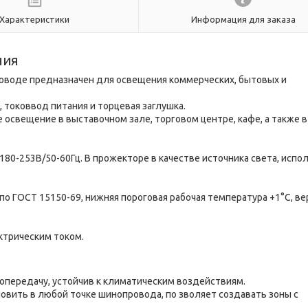
Характеристики
Информация для заказа
ния
оводе предназначен для освещения коммерческих, бытовых и
 токоввод питания и торцевая заглушка.
 освещение в выставочном зале, торговом центре, кафе, а также 
180-253В/50-60Гц. В прожекторе в качестве источника света, испо
о ГОСТ 15150-69, нижняя пороговая рабочая температура +1°C, ве
ктрическим током.
опередачу, устойчив к климатическим воздействиям.
овить в любой точке шинопровода, по зволяет создавать зоны с