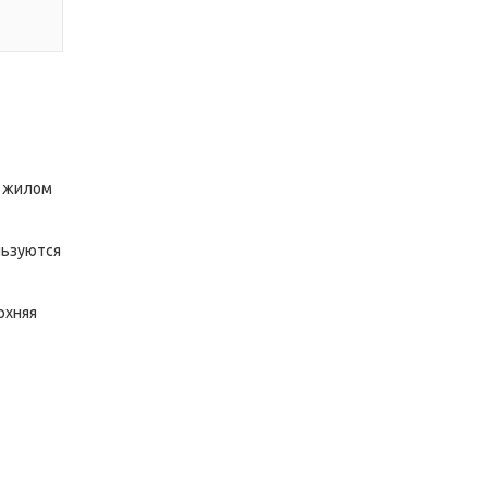
в жилом
льзуются
рхняя