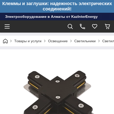
Клеммы и заглушки: надежность электрических
соединений!
Электрооборудование в Алматы от KazInterEnergy
Товары и услуги
Освещение
Светильники
Светил