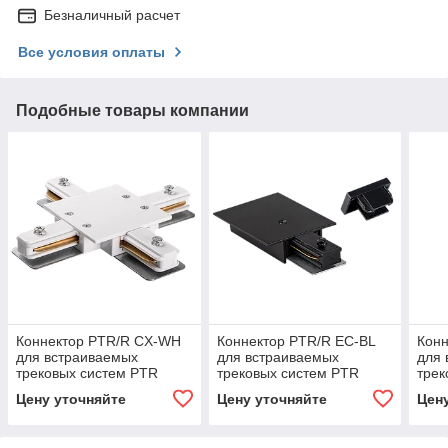
Безналичный расчет
Все условия оплаты
Подобные товары компании
Коннектор PTR/R CX-WH
Коннектор PTR/R EC-BL
Кон
для встраиваемых
для встраиваемых
для 
трековых систем PTR
трековых систем PTR
трек
Цену уточняйте
Цену уточняйте
Цен