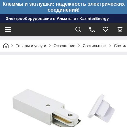
Клеммы и заглушки: надежность электрических
соединений!
Электрооборудование в Алматы от KazInterEnergy
Товары и услуги
Освещение
Светильники
Светил