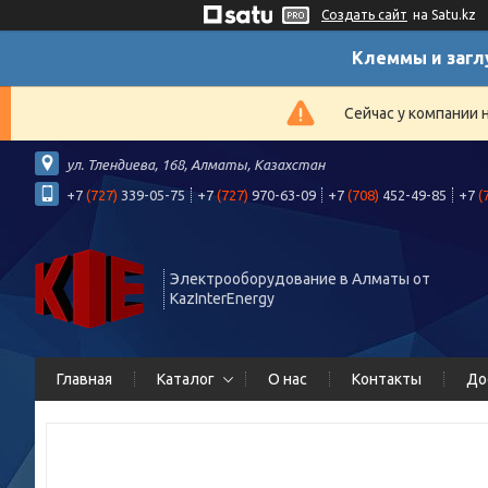
Создать сайт
на Satu.kz
Клеммы и загл
Сейчас у компании 
ул. Тлендиева, 168, Алматы, Казахстан
+7
(727)
339-05-75
+7
(727)
970-63-09
+7
(708)
452-49-85
+7
(
Электрооборудование в Алматы от
KazInterEnergy
Главная
Каталог
О нас
Контакты
До