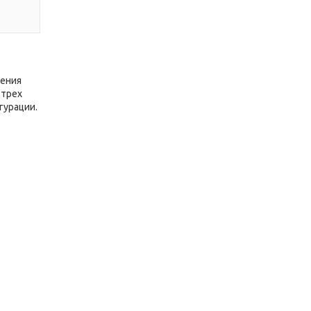
нения
-трех
гурации.