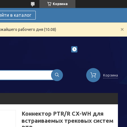
Корзина
ейти в каталог
жайшего рабочего дня (10.08)
Корзина
Коннектор PTR/R CX-WH для
встраиваемых трековых систем