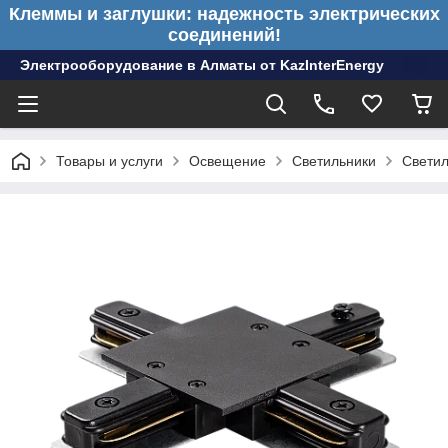
Клеммы и заглушки: надежность электрических
соединений!
Электрооборудование в Алматы от KazInterEnergy
Товары и услуги
Освещение
Светильники
Светил