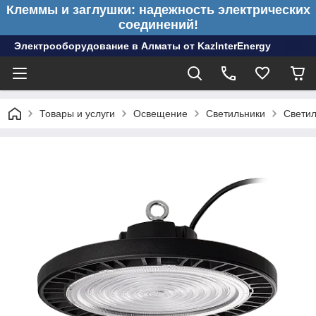
Клеммы и заглушки: надежность электрических
соединений!
Электрооборудование в Алматы от KazInterEnergy
Товары и услуги
Освещение
Светильники
Свети