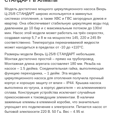
Модель достаточно мощного циркуляционного насоса Вихрь
Ц-25/8 СТАНДАРТ широко используется в замкнутых
системах отопления, а также ХВС и ГВС загородных домов и
квартир. Она обеспечивает стабильную циркуляцию воды под
давлением до 10 бар и с максимальным потоком до 130л/
мин. Насос этой модели может работать на трёх скоростях,
создавая напор 5,7 и 8 м на мощностях 145, 220 и 245 Вт
соответственно. Температура перекачиваемой жидкости
может находиться в пределах от -10 до +110°С.
Размеры модели Вихрь Ц-25/8 СТАНДАРТ небольшие.
Монтаж достаточно простой – прямо на трубопровод.
Монтажная длина агрегата составляет 180 мм. Резьба на
насосе – 1.5 дюйма. Соединительная гайка, выполняющая
функцию переходника, – 1 дюйм. Эта модель
циркуляционного насоса для отопления получила прочный
корпус и хорошую защиту от влаги – IP44. Крышка насоса
выполнена из чугуна, а корпус двигателя – из алюминиевого
сплава. Конструкция устройства исключает случайные
прикосновения к токоведущим элементам. В наличии
зажимные клеммы в клеммной коробке, что значительно
упрощает его подключение к электросети. Питается насос от
бытовой электросети 220 В, 50 Гц. Вес – 4.95 кг.