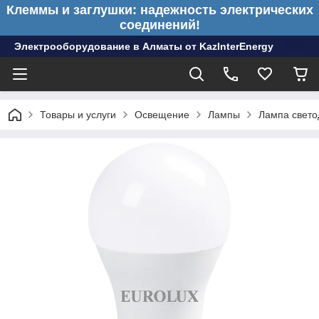
Клеммы и заглушки: надежность электрических
соединений!
Электрооборудование в Алматы от KazInterEnergy
Товары и услуги
Освещение
Лампы
Лампа свето