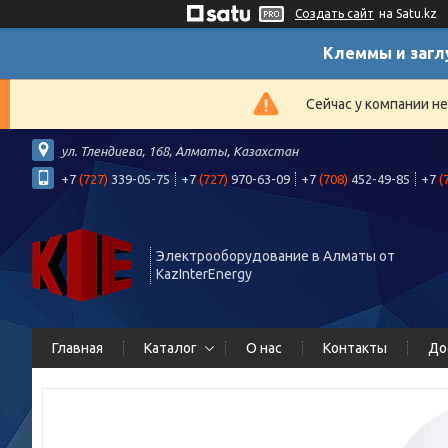
Создать сайт
на Satu.kz
Клеммы и загл
Сейчас у компании н
ул. Тлендиева, 168, Алматы, Казахстан
+7
(727)
339-05-75
+7
(727)
970-63-09
+7
(708)
452-49-85
+7
(
Электрооборудование в Алматы от
KazInterEnergy
Главная
Каталог
О нас
Контакты
До