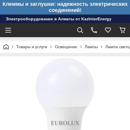
Клеммы и заглушки: надежность электрических
соединений!
Электрооборудование в Алматы от KazInterEnergy
Товары и услуги
Освещение
Лампы
Лампа свет