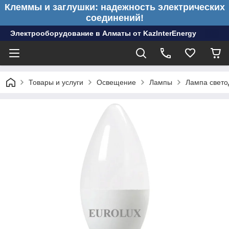
Клеммы и заглушки: надежность электрических
соединений!
Электрооборудование в Алматы от KazInterEnergy
Товары и услуги
Освещение
Лампы
Лампа свето