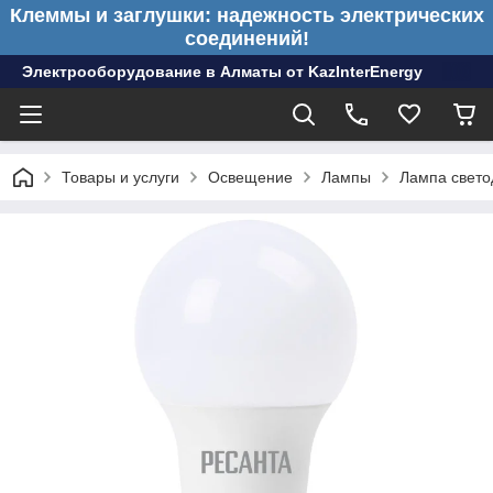
Клеммы и заглушки: надежность электрических
соединений!
Электрооборудование в Алматы от KazInterEnergy
Товары и услуги
Освещение
Лампы
Лампа свет