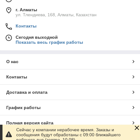
г. Алматы
ул. Тлендиева, 168, Алматы, Казахстан
Контакты
Сегодня выходной
Показать весь график работы
О нас
Контакты
Доставка и оплата
График работы
Полная версия сайта
Сейчас у компании нерабочее время. Заказы и
сообщения будут обработаны с 09:00 ближайшего
Сайт создан на маркетплейсе
Satu.kz
рабочего дня (завтра, 10.08)