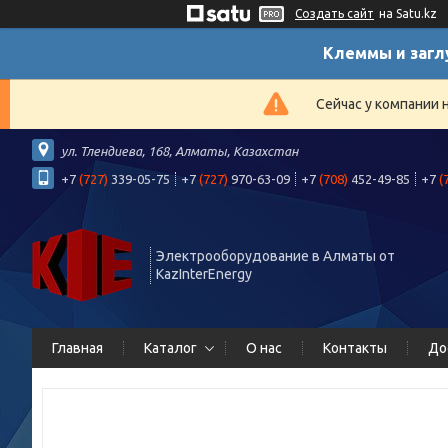
Создать сайт
на Satu.kz
Клеммы и загл
Сейчас у компании 
ул. Тлендиева, 168, Алматы, Казахстан
+7
(727)
339-05-75
+7
(727)
970-63-09
+7
(708)
452-49-85
+7
(
Электрооборудование в Алматы от
KazInterEnergy
Главная
Каталог
О нас
Контакты
До