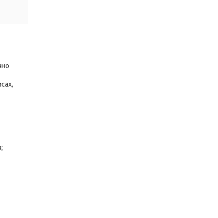
чно
сах,
я;