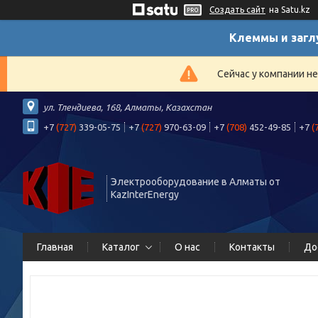
Создать сайт
на Satu.kz
Клеммы и загл
Сейчас у компании н
ул. Тлендиева, 168, Алматы, Казахстан
+7
(727)
339-05-75
+7
(727)
970-63-09
+7
(708)
452-49-85
+7
(
Электрооборудование в Алматы от
KazInterEnergy
Главная
Каталог
О нас
Контакты
До