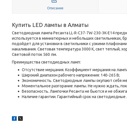
Описание
Купить LED лампы в Алматы
Светодиодная лампа Ресанта LL-R-C37-7W-230-3K-E14 предн
используется в миниатюрных и небольших светильниках, б
подойдет для установки в светильники с узкими плафонами.
накаливания. Световая температура 3000 К, свет теплый, х
Световой поток 560 лм.
Преимущества светодиодных ламп:
Отсутствие мерцания. Коэффициент мерцания на лампа
Широкий диапазон рабочего напряжения: 140-265 В;
Экономичность. Светодиодные лампы окупают себя мен
Моментальное разгорание лампы. Не нужно ждать, пок
Безопасность. Лампочки Ресанта не бьются и не обжига
Наличие гарантии. Гарантийный срок на светодиодные 