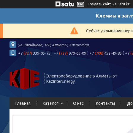
Создать сайт
на Satu.kz
Клеммы и загл
Сейчас у компании нера
ул. Тлендиева, 168, Алматы, Казахстан
+7
(727)
339-05-75
+7
(727)
970-63-09
+7
(708)
452-49-85
+7
(
Электрооборудование в Алматы от
KazInterEnergy
Главная
Каталог
О нас
Контакты
До