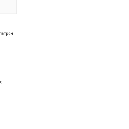
 патрон
я;