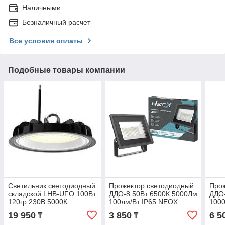
Наличными
Безналичный расчет
Все условия оплаты
Подобные товары компании
Светильник светодиодный
Прожектор светодиодный
Прож
складской LHB-UFO 100Вт
ДДО-8 50Вт 6500К 5000Лм
ДДО-
120гр 230В 5000К
100лм/Вт IP65 NEOX
1000
10500лм 105лм/Вт IP65
NEO
19 950
3 850
6 5
₸
₸
без пульсации NEOX