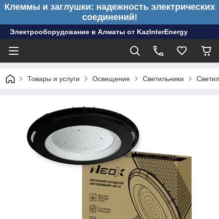
Клеммы и заглушки: надежность электрических
соединений!
Электрооборудование в Алматы от KazInterEnergy
Товары и услуги
Освещение
Светильники
Свети