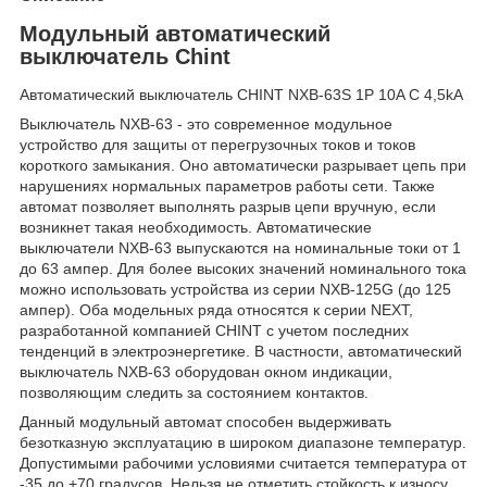
Модульный автоматический
выключатель Chint
Автоматический выключатель CHINT NXB-63S 1P 10A C 4,5kA
Выключатель NXB-63 - это современное модульное
устройство для защиты от перегрузочных токов и токов
короткого замыкания. Оно автоматически разрывает цепь при
нарушениях нормальных параметров работы сети. Также
автомат позволяет выполнять разрыв цепи вручную, если
возникнет такая необходимость. Автоматические
выключатели NXB-63 выпускаются на номинальные токи от 1
до 63 ампер. Для более высоких значений номинального тока
можно использовать устройства из серии NXB-125G (до 125
ампер). Оба модельных ряда относятся к серии NEXT,
разработанной компанией CHINT с учетом последних
тенденций в электроэнергетике. В частности, автоматический
выключатель NXB-63 оборудован окном индикации,
позволяющим следить за состоянием контактов.
Данный модульный автомат способен выдерживать
безотказную эксплуатацию в широком диапазоне температур.
Допустимыми рабочими условиями считается температура от
-35 до +70 градусов. Нельзя не отметить стойкость к износу