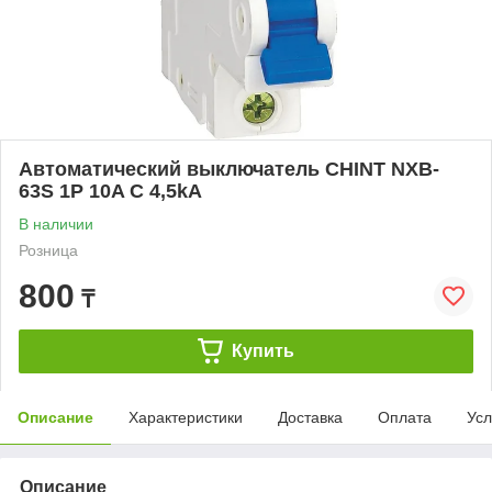
Автоматический выключатель CHINT NXB-
63S 1P 10A C 4,5kA
В наличии
Розница
800
₸
Купить
Описание
Характеристики
Доставка
Оплата
Усл
Описание