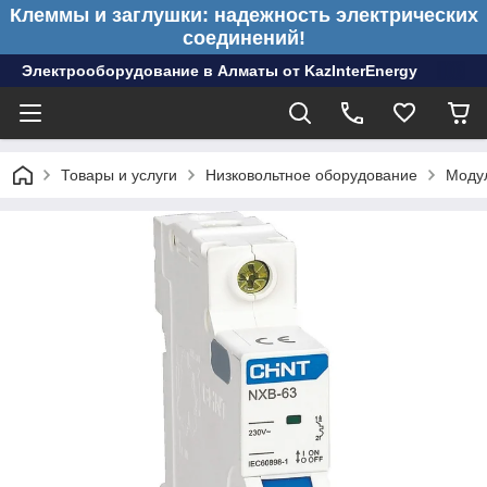
Клеммы и заглушки: надежность электрических
соединений!
Электрооборудование в Алматы от KazInterEnergy
Товары и услуги
Низковольтное оборудование
Моду