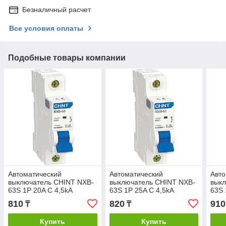
Безналичный расчет
Все условия оплаты
Подобные товары компании
Автоматический
Автоматический
Авто
выключатель CHINT NXB-
выключатель CHINT NXB-
вык
63S 1P 20A C 4,5kA
63S 1P 25A C 4,5kA
63S 
810
820
910
₸
₸
Купить
Купить