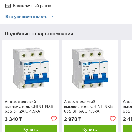
Безналичный расчет
Все условия оплаты
Подобные товары компании
Автоматический
Автоматический
Авто
выключатель CHINT NXB-
выключатель CHINT NXB-
вык
63S 3P 2A C 4,5kA
63S 3P 6A C 4,5kA
63S 
3 340
2 970
2 4
₸
₸
Купить
Купить