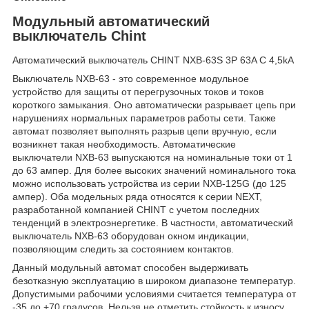
Модульный автоматический
выключатель Chint
Автоматический выключатель CHINT NXB-63S 3P 63A C 4,5kA
Выключатель NXB-63 - это современное модульное
устройство для защиты от перегрузочных токов и токов
короткого замыкания. Оно автоматически разрывает цепь при
нарушениях нормальных параметров работы сети. Также
автомат позволяет выполнять разрыв цепи вручную, если
возникнет такая необходимость. Автоматические
выключатели NXB-63 выпускаются на номинальные токи от 1
до 63 ампер. Для более высоких значений номинального тока
можно использовать устройства из серии NXB-125G (до 125
ампер). Оба модельных ряда относятся к серии NEXT,
разработанной компанией CHINT с учетом последних
тенденций в электроэнергетике. В частности, автоматический
выключатель NXB-63 оборудован окном индикации,
позволяющим следить за состоянием контактов.
Данный модульный автомат способен выдерживать
безотказную эксплуатацию в широком диапазоне температур.
Допустимыми рабочими условиями считается температура от
-35 до +70 градусов. Нельзя не отметить стойкость к износу