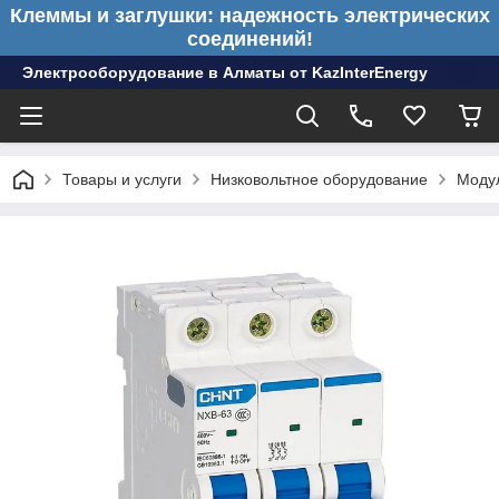
Клеммы и заглушки: надежность электрических
соединений!
Электрооборудование в Алматы от KazInterEnergy
Товары и услуги
Низковольтное оборудование
Моду