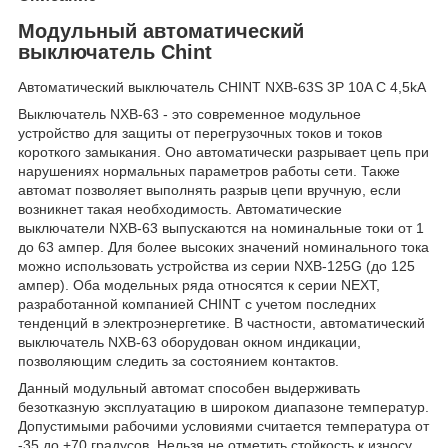
Модульный автоматический
выключатель Chint
Автоматический выключатель CHINT NXB-63S 3P 10A C 4,5kA
Выключатель NXB-63 - это современное модульное
устройство для защиты от перегрузочных токов и токов
короткого замыкания. Оно автоматически разрывает цепь при
нарушениях нормальных параметров работы сети. Также
автомат позволяет выполнять разрыв цепи вручную, если
возникнет такая необходимость. Автоматические
выключатели NXB-63 выпускаются на номинальные токи от 1
до 63 ампер. Для более высоких значений номинального тока
можно использовать устройства из серии NXB-125G (до 125
ампер). Оба модельных ряда относятся к серии NEXT,
разработанной компанией CHINT с учетом последних
тенденций в электроэнергетике. В частности, автоматический
выключатель NXB-63 оборудован окном индикации,
позволяющим следить за состоянием контактов.
Данный модульный автомат способен выдерживать
безотказную эксплуатацию в широком диапазоне температур.
Допустимыми рабочими условиями считается температура от
-35 до +70 градусов. Нельзя не отметить стойкость к износу