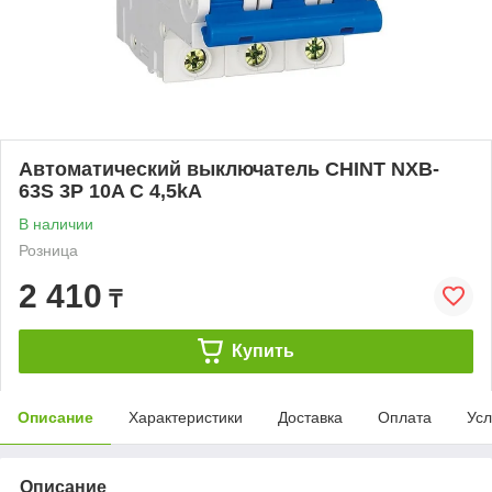
Автоматический выключатель CHINT NXB-
63S 3P 10A C 4,5kA
В наличии
Розница
2 410
₸
Купить
Описание
Характеристики
Доставка
Оплата
Усл
Описание