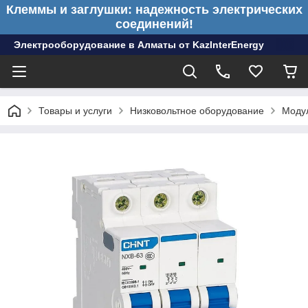
Клеммы и заглушки: надежность электрических
соединений!
Электрооборудование в Алматы от KazInterEnergy
Товары и услуги
Низковольтное оборудование
Моду