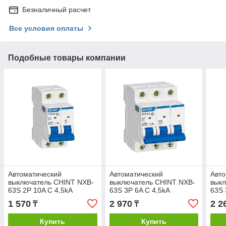
Безналичный расчет
Все условия оплаты
Подобные товары компании
Автоматический
Автоматический
Авто
выключатель CHINT NXB-
выключатель CHINT NXB-
вык
63S 2P 10A C 4,5kA
63S 3P 6A C 4,5kA
63S 
1 570
2 970
2 2
₸
₸
Купить
Купить