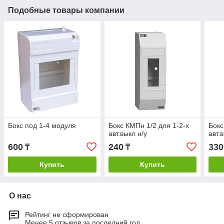
Подобные товары компании
Бокс под 1-4 модуля
Бокс КМПн 1/2 для 1-2-х
Бокс
авт.выкл н/у
авт.
600
240
330
₸
₸
Купить
Купить
О нас
Рейтинг не сформирован
Менее 5 отзывов за последний год