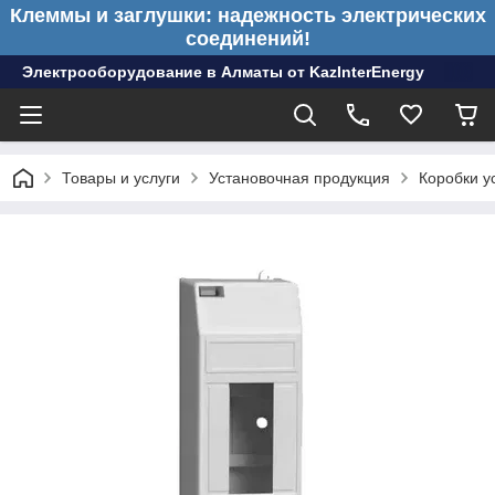
Клеммы и заглушки: надежность электрических
соединений!
Электрооборудование в Алматы от KazInterEnergy
Товары и услуги
Установочная продукция
Коробки у