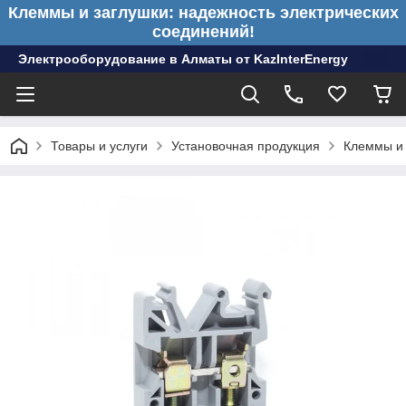
Клеммы и заглушки: надежность электрических
соединений!
Электрооборудование в Алматы от KazInterEnergy
Товары и услуги
Установочная продукция
Клеммы и 