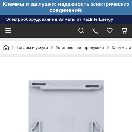
Клеммы и заглушки: надежность электрических
соединений!
Электрооборудование в Алматы от KazInterEnergy
Товары и услуги
Установочная продукция
Клеммы и 