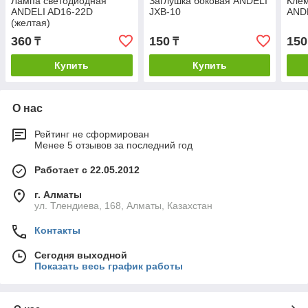
Лампа светодиодная
Заглушка боковая ANDELI
Кле
ANDELI AD16-22D
JXB-10
ANDE
(желтая)
360
150
150
₸
₸
Купить
Купить
О нас
Рейтинг не сформирован
Менее 5 отзывов за последний год
Работает с 22.05.2012
г. Алматы
ул. Тлендиева, 168, Алматы, Казахстан
Контакты
Сегодня выходной
Показать весь график работы