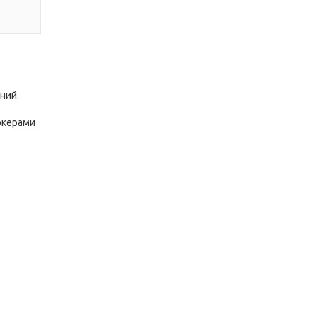
ний.
ркерами