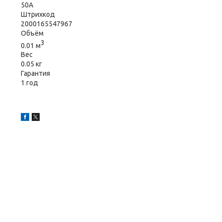
50A
Штрихкод
2000165547967
Объём
3
0.01 м
Вес
0.05 кг
Гарантия
1 год