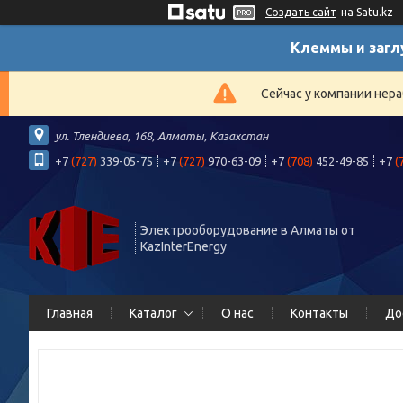
Создать сайт
на Satu.kz
Клеммы и загл
Сейчас у компании нера
ул. Тлендиева, 168, Алматы, Казахстан
+7
(727)
339-05-75
+7
(727)
970-63-09
+7
(708)
452-49-85
+7
(
Электрооборудование в Алматы от
KazInterEnergy
Главная
Каталог
О нас
Контакты
До