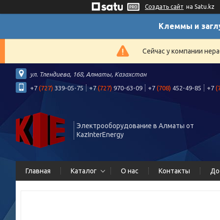
Создать сайт
на Satu.kz
Клеммы и загл
Сейчас у компании нера
ул. Тлендиева, 168, Алматы, Казахстан
+7
(727)
339-05-75
+7
(727)
970-63-09
+7
(708)
452-49-85
+7
(
Электрооборудование в Алматы от
KazInterEnergy
Главная
Каталог
О нас
Контакты
До