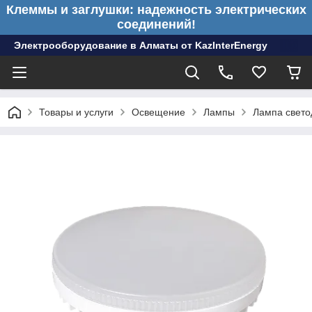
Клеммы и заглушки: надежность электрических
соединений!
Электрооборудование в Алматы от KazInterEnergy
Товары и услуги
Освещение
Лампы
Лампа свет