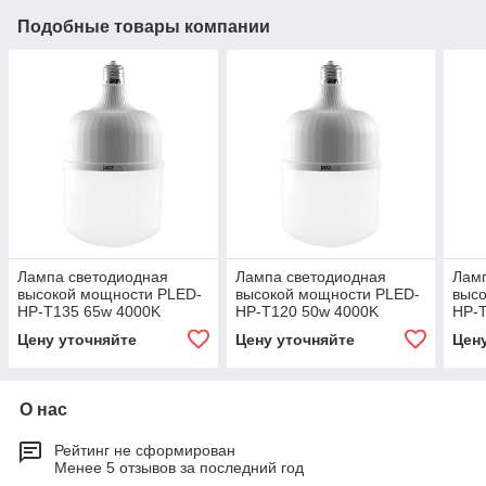
Подобные товары компании
Лампа светодиодная
Лампа светодиодная
Лам
высокой мощности PLED-
высокой мощности PLED-
выс
HP-T135 65w 4000K
HP-T120 50w 4000K
HP-
E27/E40
E27/E40
E27
Цену уточняйте
Цену уточняйте
Цен
О нас
Рейтинг не сформирован
Менее 5 отзывов за последний год