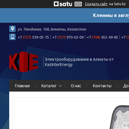
Создать сайт
на Satu.kz
Клеммы и загл
ул. Тлендиева, 168, Алматы, Казахстан
+7
(727)
339-05-75
+7
(727)
970-63-09
+7
(708)
452-49-85
+7
(
Электрооборудование в Алматы от
KazInterEnergy
Главная
Каталог
О нас
Контакты
До