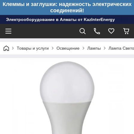
Клеммы и заглушки: надежность электрических
соединений!
Электрооборудование в Алматы от KazInterEnergy
Товары и услуги
Освещение
Лампы
Лампа Свето