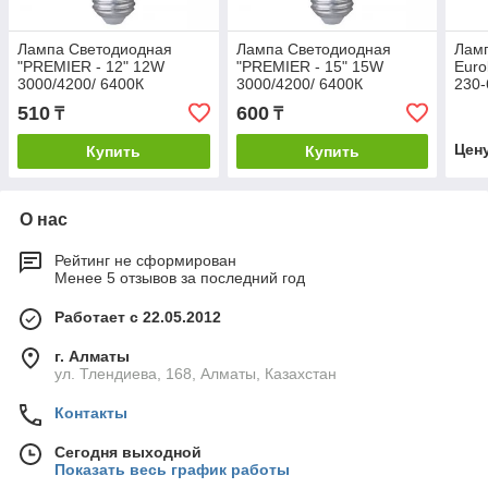
Лампа Светодиодная
Лампа Светодиодная
Лам
"PREMIER - 12" 12W
"PREMIER - 15" 15W
Euro
3000/4200/ 6400К
3000/4200/ 6400К
230-
510
600
₸
₸
Цен
Купить
Купить
О нас
Рейтинг не сформирован
Менее 5 отзывов за последний год
Работает с 22.05.2012
г. Алматы
ул. Тлендиева, 168, Алматы, Казахстан
Контакты
Сегодня выходной
Показать весь график работы