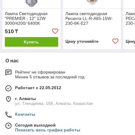
Лампа Светодиодная
Лампа светодиодная
Лам
"PREMIER - 12" 12W
Ресанта LL-R-A65-15W-
РЕС
3000/4200/ 6400К
230-6K-E27
230-
510
₸
Цену уточняйте
Цен
Купить
О нас
Рейтинг не сформирован
Менее 5 отзывов за последний год
Работает с 22.05.2012
г. Алматы
ул. Тлендиева, 168, Алматы, Казахстан
Контакты
Сегодня выходной
Показать весь график работы