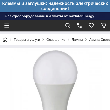
Клеммы и заглушки: надежность электрических
соединений!
Электрооборудование в Алматы от KazInterEnergy
Товары и услуги
Освещение
Лампы
Лампа Свето