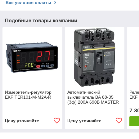
Все условия оплаты
Подобные товары компании
Измеритель-регулятор
Автоматический
Реле
EKF TER101-M-M2A-R
выключатель ВА 88-35
EKF 
(3ф) 200А 690В MASTER
IEK
7 3
Цену уточняйте
Цену уточняйте