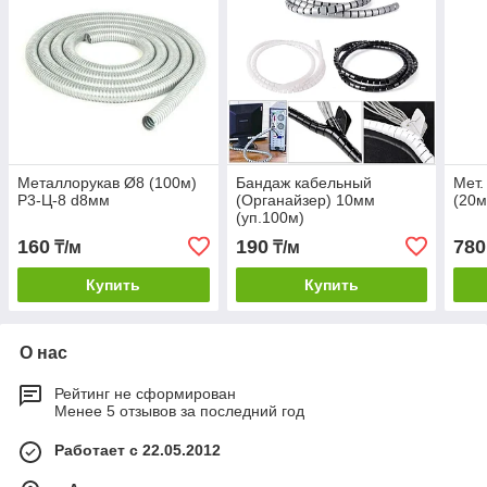
Металлорукав Ø8 (100м)
Бандаж кабельный
Мет.
Р3-Ц-8 d8мм
(Органайзер) 10мм
(20м
(уп.100м)
160
190
780
₸/м
₸/м
Купить
Купить
О нас
Рейтинг не сформирован
Менее 5 отзывов за последний год
Работает с 22.05.2012