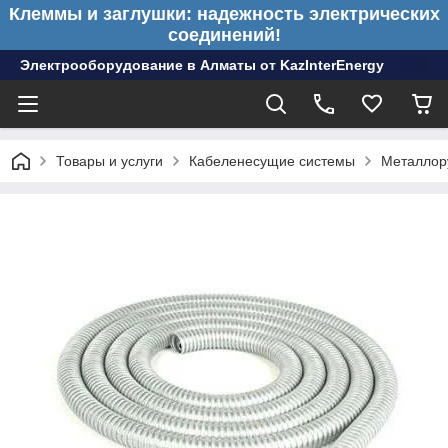
Клеммы и заглушки: надежность электрических
соединений!
Электрооборудование в Алматы от KazInterEnergy
Товары и услуги
Кабеленесущие системы
Металлор