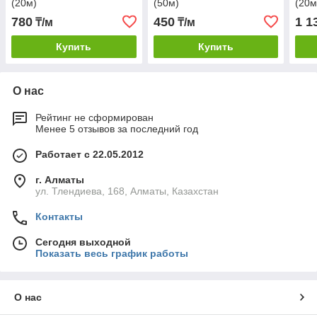
(20м)
(50м)
(20м
780
450
1 1
₸/м
₸/м
Купить
Купить
О нас
Рейтинг не сформирован
Менее 5 отзывов за последний год
Работает с 22.05.2012
г. Алматы
ул. Тлендиева, 168, Алматы, Казахстан
Контакты
Сегодня выходной
Показать весь график работы
О нас